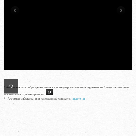
* Ако не виждате добре цялата снимка в прозореца на галерията, щракнете на бутона за показване
на снимката в отделен прозорец
** Ако имате забележки или коментари по снимките,
пишете ни
.