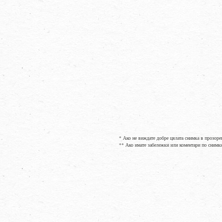
* Ако не виждате добре цялата снимка в прозоре
** Ако имате забележки или коментари по снимк