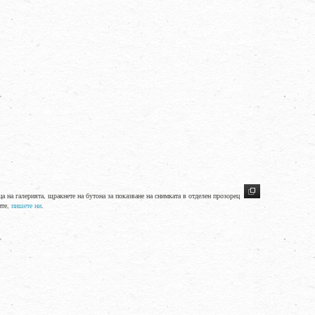
ца на галерията, щракнете на бутона за показване на снимката в отделен прозорец
ите,
пишете ни
.