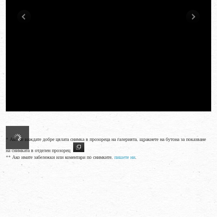
* Ако не виждате добре цялата снимка в прозореца на галерията, щракнете на бутона за показване
на снимката в отделен прозорец
** Ако имате забележки или коментари по снимките,
пишете ни
.