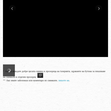
* Ако не виждате добре цялата снимка в прозореца на галерията, щракнете на бутона за показване
на снимката в отделен прозорец
** Ако имате забележки или коментари по снимките,
пишете ни
.