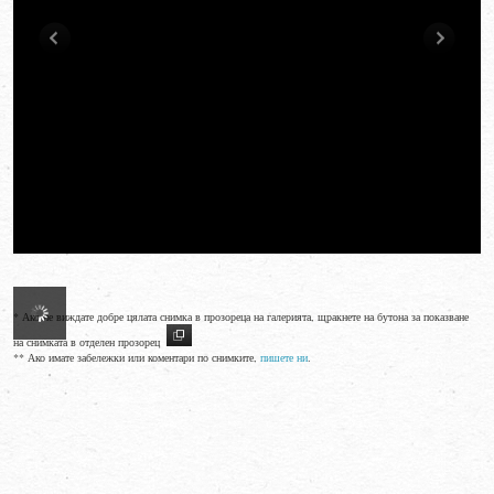
* Ако не виждате добре цялата снимка в прозореца на галерията, щракнете на бутона за показване
на снимката в отделен прозорец
** Ако имате забележки или коментари по снимките,
пишете ни
.